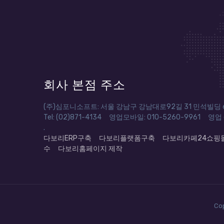
회사 본점 주소
(주)심포니소프트: 서울 강남구 강남대로92길 31 민석빌딩 6
Tel: (02)871-4134 영업모바일: 010-5260-9961 영업 em
.
다보리ERP구축
다보리플랫폼구축
다보리카페24쇼핑
수
다보리홈페이지 제작
Co