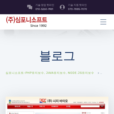
기술 영업 핫라인
기술 지원 핫라인
010-5260-9961
070-7885-7070
블로그
심포니소프트-PHP유지보수, JAVA유지보수, NODE.JS유지보수
>