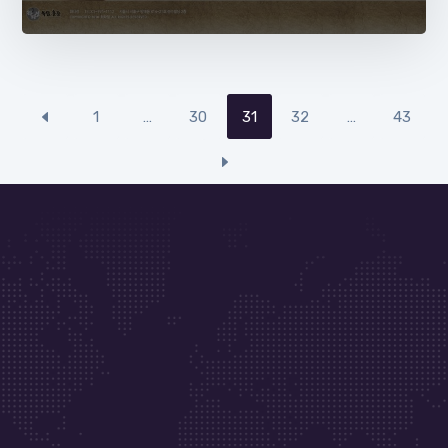
1
…
30
31
32
…
43