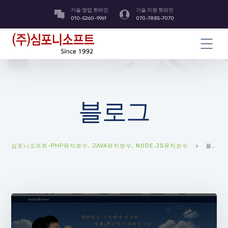
기술 영업 핫라인
기술 지원 핫라인
010-5260-9961
070-7885-7070
블로그
심포니소프트-PHP유지보수, JAVA유지보수, NODE.JS유지보수
>
블로그