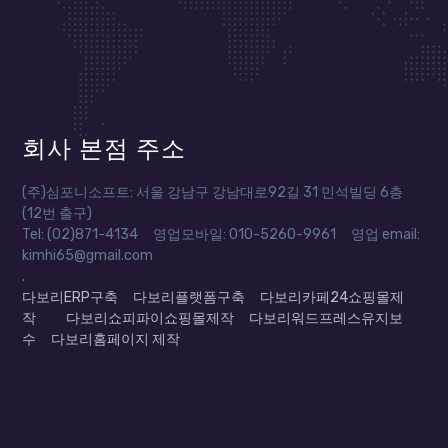
회사 본점 주소
(주)심포니소프트: 서울 강남구 강남대로92길 31 민석빌딩 6층
(12번 출구)
Tel: (02)871-4134 영업모바일: 010-5260-9961 영업 email:
kimhi65@gmail.com
.
다보리ERP구축
다보리플랫폼구축
다보리카페24쇼핑몰제
작
다보리쇼피파이쇼핑몰제작
다보리워드프레스유지보
수
다보리홈페이지 제작