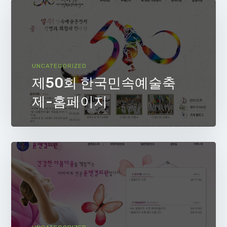
UNCATEGORIZED
제50회 한국민속예술축
제-홈페이지