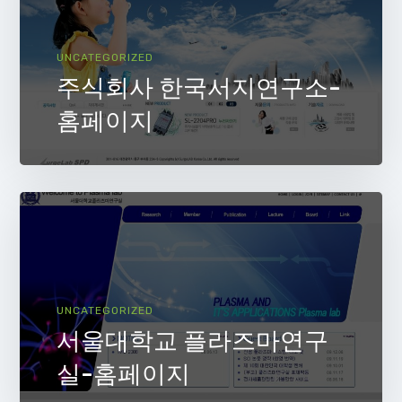
UNCATEGORIZED
주식회사 한국서지연구소-
홈페이지
UNCATEGORIZED
서울대학교 플라즈마연구
실-홈페이지