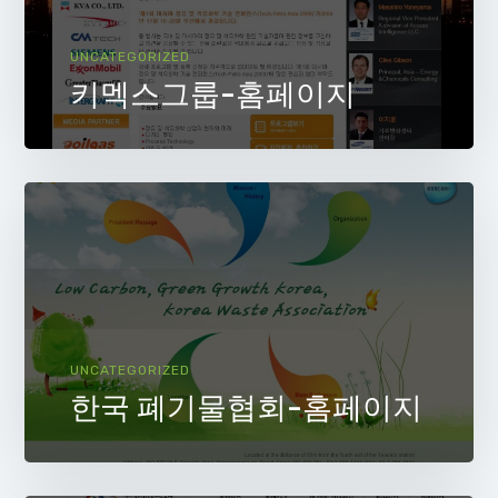
UNCATEGORIZED
키멕스그룹-홈페이지
UNCATEGORIZED
한국 폐기물협회-홈페이지