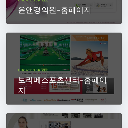
UNCATEGORIZED
윤앤경의원-홈페이지
UNCATEGORIZED
보라메스포츠센터-홈페이
지