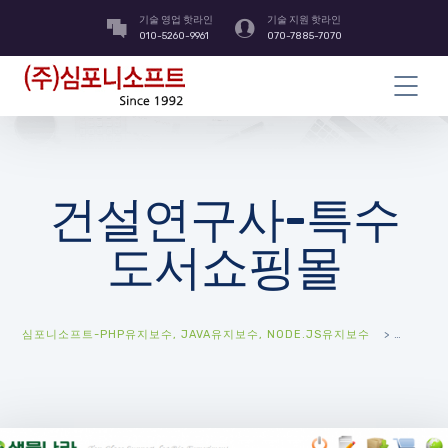
기술 영업 핫라인
기술 지원 핫라인
010-5260-9961
070-7885-7070
건설연구사-특수
도서쇼핑몰
심포니소프트-PHP유지보수, JAVA유지보수, NODE.JS유지보수
>