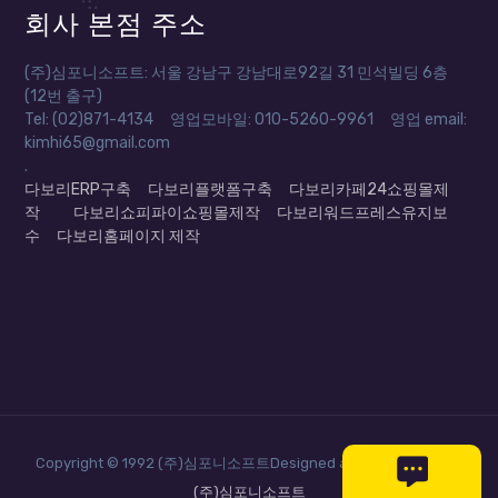
회사 본점 주소
(주)심포니소프트: 서울 강남구 강남대로92길 31 민석빌딩 6층
(12번 출구)
Tel: (02)871-4134 영업모바일: 010-5260-9961 영업 email:
kimhi65@gmail.com
.
다보리ERP구축
다보리플랫폼구축
다보리카페24쇼핑몰제
작
다보리쇼피파이쇼핑몰제작
다보리워드프레스유지보
수
다보리홈페이지 제작
Copyright © 1992 (주)심포니소프트Designed and Developed by
(주)심포니소프트