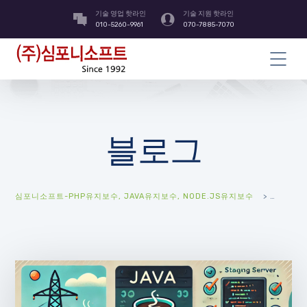
기술 영업 핫라인
기술 지원 핫라인
010-5260-9961
070-7885-7070
블로그
심포니소프트-PHP유지보수, JAVA유지보수, NODE.JS유지보수
>