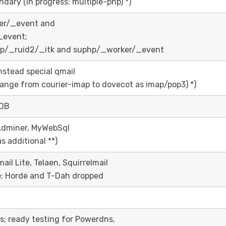
ndary (in progress: multiple-php) *)
er/_event and
_event;
p/_ruid2/_itk and suphp/_worker/_event
nstead special qmail
hange from courier-imap to dovecot as imap/pop3) *)
aDB
dminer, MyWebSql
 additional **)
ail Lite, Telaen, Squirrelmail
; Horde and T-Dah dropped
s; ready testing for Powerdns,