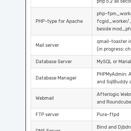
php 5.2 as seco
php-fpm_work
PHP-type for Apache
fcgid_worker/
beside mod_ph
qmail-toaster i
Mail server
(in progress: c
Database Server
MySQL or Mari
PHPMyAdmin; A
Database Manager
and SqlBuddy as
Afterlogic Webm
Webmail
and Roundcube
FTP server
Pure-ftpd
Bind and Djbdn
DNS Server