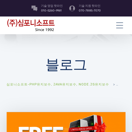
기술 영업 핫라인
기술 지원 핫라인
010-5260-9961
070-7885-7070
블로그
심포니소프트-PHP유지보수, JAVA유지보수, NODE.JS유지보수
>