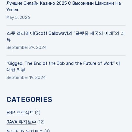
Лучшие Онлайн Казино 2025 С Высокими Шансами На
Успех
May 5, 2026
스콧 갤러웨이(Scott Galloway)의 “플랫폼 제국의 미래”의 리
뷰
September 29, 2024
“Gigged: The End of the Job and the Future of Work” 에
대한 리뷰
September 19, 2024
CATEGORIES
ERP 프로젝트
(4)
JAVA 유지보수
(12)
NODE.JS 유지보수
(4)