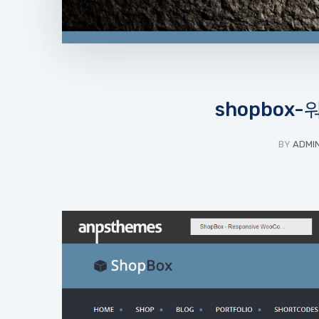
shopbo
BY
ADMI