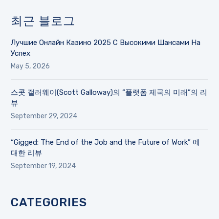
최근 블로그
Лучшие Онлайн Казино 2025 С Высокими Шансами На
Успех
May 5, 2026
스콧 갤러웨이(Scott Galloway)의 “플랫폼 제국의 미래”의 리
뷰
September 29, 2024
“Gigged: The End of the Job and the Future of Work” 에
대한 리뷰
September 19, 2024
CATEGORIES