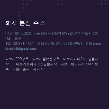
회사 본점 주소
(주)심포니소프트: 서울 강남구 강남대로92길 31 민석빌딩 6층
(12번 출구)
Tel: (02)871-4134 영업모바일: 010-5260-9961 영업 email:
kimhi65@gmail.com
.
다보리ERP구축
다보리플랫폼구축
다보리카페24쇼핑몰제
작
다보리쇼피파이쇼핑몰제작
다보리워드프레스유지보
수
다보리홈페이지 제작